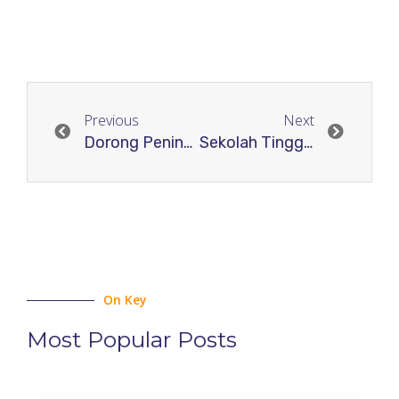
Previous
Next
Dorong Peningkatan Mutu Publikasi Ilmiah, PSPI Gelar Kajian Publikasi Ilmiah Seri 01
Sekolah Tinggi Pertanahan Nasional Gandeng RJI Tingkatkan Akreditasi Jurnalnya
On Key
Most Popular Posts