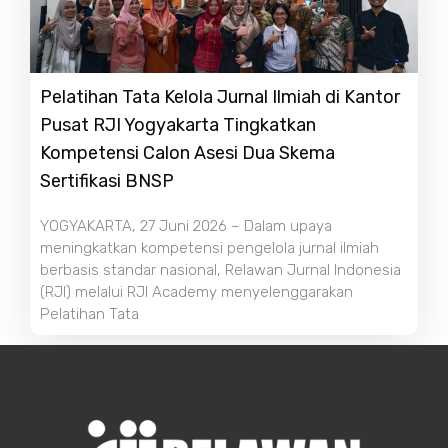
Pelatihan Tata Kelola Jurnal Ilmiah di Kantor
Pusat RJI Yogyakarta Tingkatkan
Kompetensi Calon Asesi Dua Skema
Sertifikasi BNSP
YOGYAKARTA, 27 Juni 2026 – Dalam upaya
meningkatkan kompetensi pengelola jurnal ilmiah
berbasis standar nasional, Relawan Jurnal Indonesia
(RJI) melalui RJI Academy menyelenggarakan
Pelatihan Tata