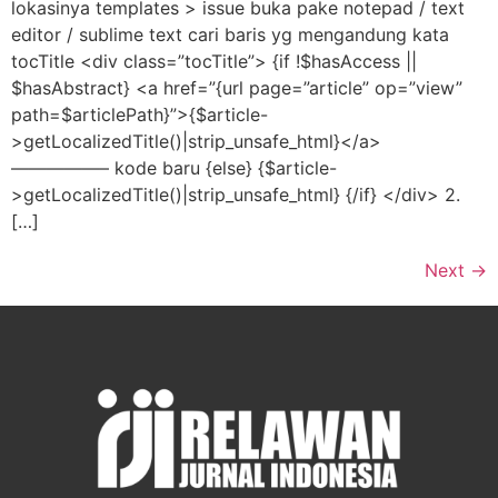
lokasinya templates > issue buka pake notepad / text
editor / sublime text cari baris yg mengandung kata
tocTitle <div class=”tocTitle”> {if !$hasAccess ||
$hasAbstract} <a href=”{url page=”article” op=”view”
path=$articlePath}”>{$article-
>getLocalizedTitle()|strip_unsafe_html}</a>
—————– kode baru {else} {$article-
>getLocalizedTitle()|strip_unsafe_html} {/if} </div> 2.
[…]
Next
→