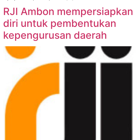
RJI Ambon mempersiapkan
diri untuk pembentukan
kepengurusan daerah