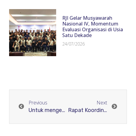
RJI Gelar Musyawarah
Nasional IV, Momentum
Evaluasi Organisasi di Usia
Satu Dekade
24/07/2026
Previous
Next
Untuk mengenalkan Mendeley kepada peneliti, LP2M UIN Walisongo menggandeng Mendeley Advisor dari RJI
Rapat Koordinasi Pengurus Daerah Rji Provinsi Sulawesi Tenggara