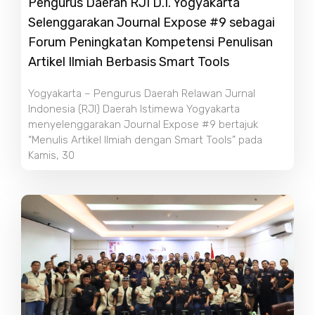
Pengurus Daerah RJI D.I. Yogyakarta
Selenggarakan Journal Expose #9 sebagai
Forum Peningkatan Kompetensi Penulisan
Artikel Ilmiah Berbasis Smart Tools
Yogyakarta – Pengurus Daerah Relawan Jurnal
Indonesia (RJI) Daerah Istimewa Yogyakarta
menyelenggarakan Journal Expose #9 bertajuk
“Menulis Artikel Ilmiah dengan Smart Tools” pada
Kamis, 30