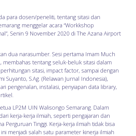
para dosen/peneliti, tentang sitasi dan
Semarang menggelar acara “Workkshop
al”, Senin 9 November 2020 di The Azana Airport
irkan dua narasumber. Sesi pertama Imam Much
, membahas tentang seluk-beluk sitasi dalam
i, perhitungan sitasi, impact factor, sampai dengan
lmi Suyanto, S.Ag. (Relawan Jurnal Indonesia),
pengenalan, instalasi, penyiapan data library,
tikel.
., Ketua LP2M UIN Walisongo Semarang. Dalam
ri kerja-kerja ilmiah, seperti pengajaran dan
Perguruan Tinggi. Kerja-kerja ilmiah tidak bisa
t ini menjadi salah satu parameter kinerja ilmiah