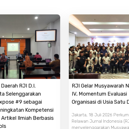
Daerah RJI D.I.
RJI Gelar Musyawarah N
ta Selenggarakan
IV, Momentum Evaluasi
Expose #9 sebagai
Organisasi di Usia Satu
ningkatan Kompetensi
Jakarta, 18 Juli 2026 Perku
 Artikel Ilmiah Berbasis
Relawan Jurnal Indonesia (RJ
ols
menyelenggarakan Musyawa