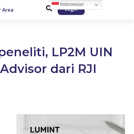
Indonesian
Login
 Area
eneliti, LP2M UIN
visor dari RJI