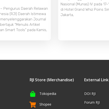
Nasional (Munas) IV pada 17–
 – Pengurus Daerah Relawan
di Hotel Grand Whiz Poins S
nesia (RJI) Daerah Istimewa
Jakarta,
 menyelenggarakan Journal
ertajuk “Menulis Artikel
an Smart Tools” pada Kamis,
RJI Store (Merchandise)
External Link
Tokopedia
DOI RJI
Forum RJI
Shopee