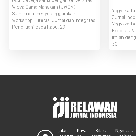
(RJI) bekerja sama dengan Universitas
Widya Gama Mahakam (UWGM)
Yogyakarta
Samarinda menyelenggarakan
Jurnal Indo
Workshop “Literasi Jurnal dan Integritas
Yogyakarta
Penelitian” pada Rabu, 29
Expose #9 b
Ilmiah deng
30
Jalan Raya Bibis, Ngentak,