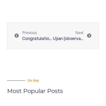
Previous
Next
Congratulations Calon Fasilitator RJI “Skema Registrasi”
Ujian (observasi) skema registrasi RJI Academy
On Key
Most Popular Posts