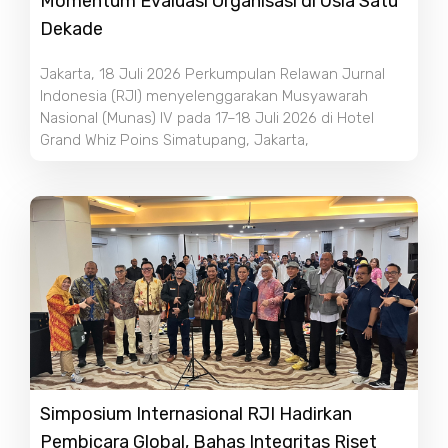
Momentum Evaluasi Organisasi di Usia Satu
Dekade
Jakarta, 18 Juli 2026 Perkumpulan Relawan Jurnal
Indonesia (RJI) menyelenggarakan Musyawarah
Nasional (Munas) IV pada 17–18 Juli 2026 di Hotel
Grand Whiz Poins Simatupang, Jakarta,
Simposium Internasional RJI Hadirkan
Pembicara Global, Bahas Integritas Riset