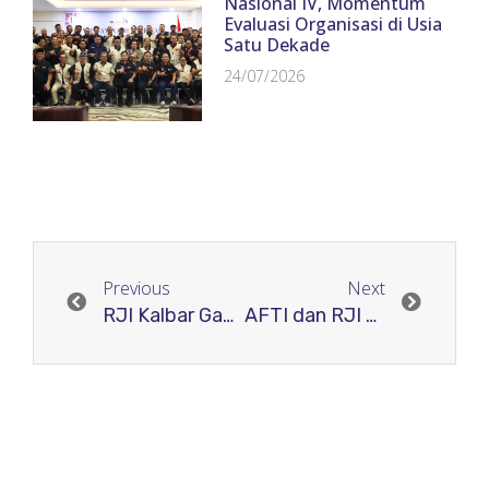
Nasional IV, Momentum
Evaluasi Organisasi di Usia
Satu Dekade
24/07/2026
Previous
Next
RJI Kalbar Gandeng AKBID AISYIYAH Pontianak Gelar Pelatihan Pendampingan Pengelolaan Jurnal
AFTI dan RJI adakan Kegiatan Workshop Tata Kelola Jurnal Ilmiah Berbasis Elektronik