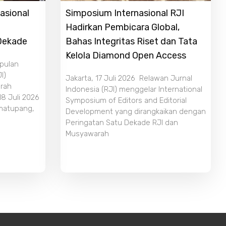
asional
Simposium Internasional RJI
Hadirkan Pembicara Global,
 Dekade
Bahas Integritas Riset dan Tata
Kelola Diamond Open Access
mpulan
I)
Jakarta, 17 Juli 2026 Relawan Jurnal
rah
Indonesia (RJI) menggelar International
18 Juli 2026
Symposium of Editors and Editorial
imatupang,
Development yang dirangkaikan dengan
Peringatan Satu Dekade RJI dan
Musyawarah