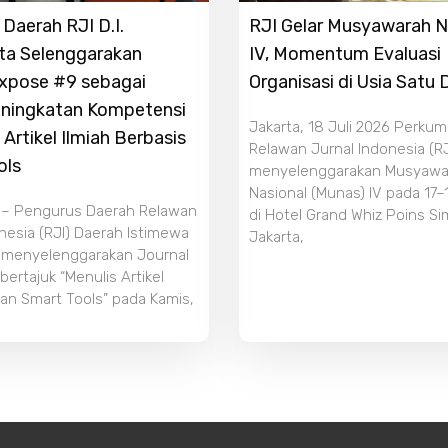
Daerah RJI D.I.
RJI Gelar Musyawarah N
ta Selenggarakan
IV, Momentum Evaluasi
Expose #9 sebagai
Organisasi di Usia Satu
ningkatan Kompetensi
Jakarta, 18 Juli 2026 Perku
 Artikel Ilmiah Berbasis
Relawan Jurnal Indonesia (RJ
ols
menyelenggarakan Musyawa
Nasional (Munas) IV pada 17–
 – Pengurus Daerah Relawan
di Hotel Grand Whiz Poins S
nesia (RJI) Daerah Istimewa
Jakarta,
 menyelenggarakan Journal
ertajuk “Menulis Artikel
an Smart Tools” pada Kamis,