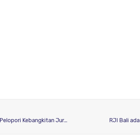
Relawan Jurnal Indonesia (RJI) Korda Maluku Pelopori Kebangkitan Jurnal Ilmiah di Maluku
RJI Bali ada