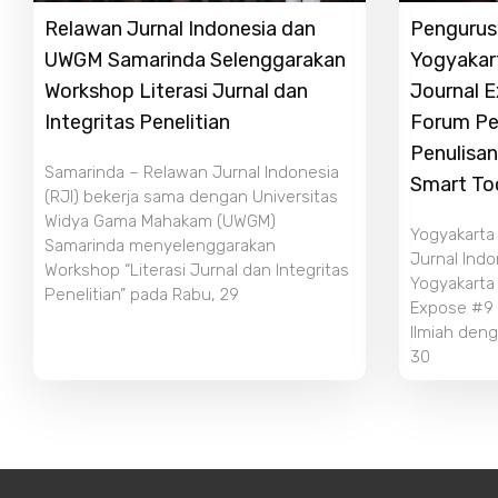
Relawan Jurnal Indonesia dan
Pengurus 
UWGM Samarinda Selenggarakan
Yogyakar
Workshop Literasi Jurnal dan
Journal 
Integritas Penelitian
Forum Pe
Penulisan
Samarinda – Relawan Jurnal Indonesia
Smart To
(RJI) bekerja sama dengan Universitas
Widya Gama Mahakam (UWGM)
Yogyakarta
Samarinda menyelenggarakan
Jurnal Indo
Workshop “Literasi Jurnal dan Integritas
Yogyakarta
Penelitian” pada Rabu, 29
Expose #9 b
Ilmiah deng
30