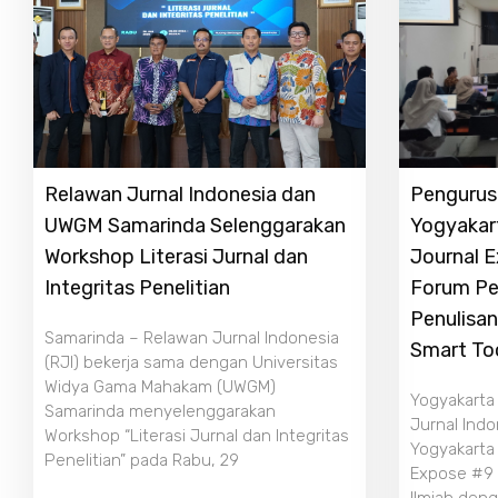
Relawan Jurnal Indonesia dan
Pengurus 
UWGM Samarinda Selenggarakan
Yogyakar
Workshop Literasi Jurnal dan
Journal 
Integritas Penelitian
Forum Pe
Penulisan
Samarinda – Relawan Jurnal Indonesia
Smart To
(RJI) bekerja sama dengan Universitas
Widya Gama Mahakam (UWGM)
Yogyakarta
Samarinda menyelenggarakan
Jurnal Indo
Workshop “Literasi Jurnal dan Integritas
Yogyakarta
Penelitian” pada Rabu, 29
Expose #9 b