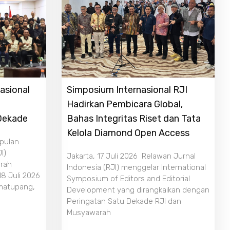
asional
Simposium Internasional RJI
Hadirkan Pembicara Global,
 Dekade
Bahas Integritas Riset dan Tata
Kelola Diamond Open Access
mpulan
I)
Jakarta, 17 Juli 2026 Relawan Jurnal
rah
Indonesia (RJI) menggelar International
18 Juli 2026
Symposium of Editors and Editorial
imatupang,
Development yang dirangkaikan dengan
Peringatan Satu Dekade RJI dan
Musyawarah