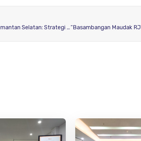
“Basambangan Maudak” oleh RJI Pengda Kalimantan Selatan: Strategi Akreditasi dan Copy Editing Berbantuan AI