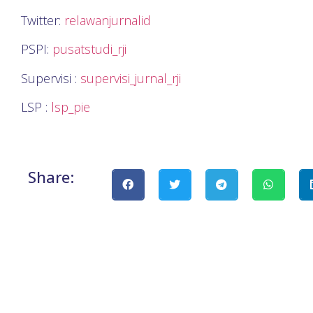
Twitter:
relawanjurnalid
PSPI:
pusatstudi_rji
Supervisi :
supervisi_jurnal_rji
LSP :
lsp_pie
Share: