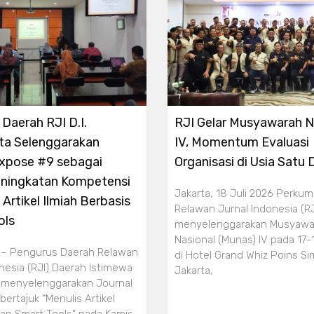
Daerah RJI D.I.
RJI Gelar Musyawarah N
ta Selenggarakan
IV, Momentum Evaluasi
Expose #9 sebagai
Organisasi di Usia Satu
ningkatan Kompetensi
Jakarta, 18 Juli 2026 Perku
 Artikel Ilmiah Berbasis
Relawan Jurnal Indonesia (RJ
ols
menyelenggarakan Musyawa
Nasional (Munas) IV pada 17–
 – Pengurus Daerah Relawan
di Hotel Grand Whiz Poins S
nesia (RJI) Daerah Istimewa
Jakarta,
 menyelenggarakan Journal
ertajuk “Menulis Artikel