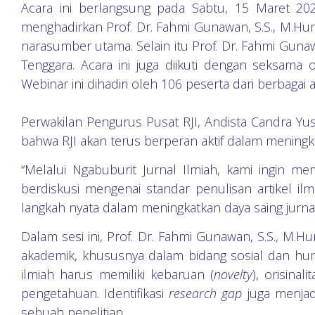
Acara ini berlangsung pada Sabtu, 15 Maret 2
menghadirkan Prof. Dr. Fahmi Gunawan, S.S., M.Hum.
narasumber utama. Selain itu Prof. Dr. Fahmi Gun
Tenggara. Acara ini juga diikuti dengan seksama o
Webinar ini dihadiri oleh 106 peserta dari berbagai 
Perwakilan Pengurus Pusat RJI, Andista Candra 
bahwa RJI akan terus berperan aktif dalam meningkat
“Melalui Ngabuburit Jurnal Ilmiah, kami ingin m
berdiskusi mengenai standar penulisan artikel ilm
langkah nyata dalam meningkatkan daya saing jurnal I
Dalam sesi ini, Prof. Dr. Fahmi Gunawan, S.S., M
akademik, khususnya dalam bidang sosial dan hu
ilmiah harus memiliki kebaruan (
novelty
), orisina
pengetahuan. Identifikasi
research gap
juga menjad
sebuah penelitian.