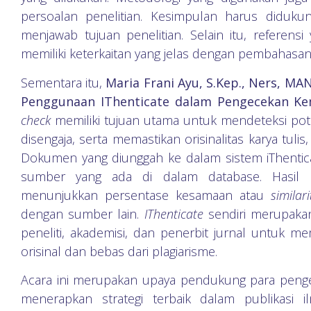
persoalan penelitian. Kesimpulan harus diduk
menjawab tujuan penelitian. Selain itu, referens
memiliki keterkaitan yang jelas dengan pembahasan
Sementara itu,
Maria Frani Ayu, S.Kep., Ners, MA
Penggunaan IThenticate dalam Pengecekan Ke
check
memiliki tujuan utama untuk mendeteksi pote
disengaja, serta memastikan orisinalitas karya tul
Dokumen yang diunggah ke dalam sistem iThentica
sumber yang ada di dalam database. Hasil 
menunjukkan persentase kesamaan atau
similar
dengan sumber lain.
IThenticate
sendiri merupakan
peneliti, akademisi, dan penerbit jurnal untuk 
orisinal dan bebas dari plagiarisme.
Acara ini merupakan upaya pendukung para penge
menerapkan strategi terbaik dalam publikasi 