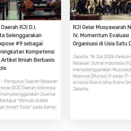
Daerah RJI D.I.
RJI Gelar Musyawarah N
ta Selenggarakan
IV, Momentum Evaluasi
Expose #9 sebagai
Organisasi di Usia Satu
ningkatan Kompetensi
Jakarta, 18 Juli 2026 Perku
 Artikel Ilmiah Berbasis
Relawan Jurnal Indonesia (RJ
ols
menyelenggarakan Musyawa
Nasional (Munas) IV pada 17–
 – Pengurus Daerah Relawan
di Hotel Grand Whiz Poins S
nesia (RJI) Daerah Istimewa
Jakarta,
 menyelenggarakan Journal
ertajuk “Menulis Artikel
an Smart Tools” pada Kamis,