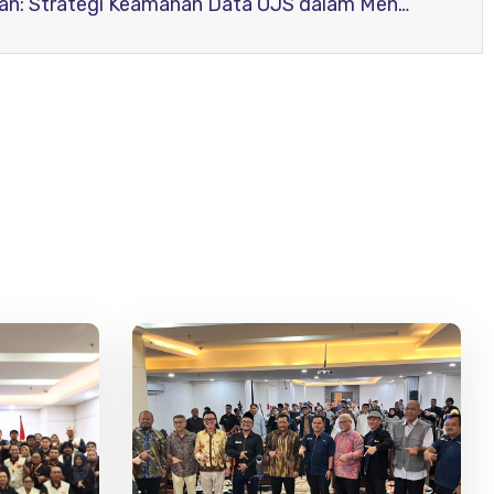
Ngabuburit Jurnal Ramadhan: Strategi Keamanan Data OJS dalam Mencegah Serangan Siber