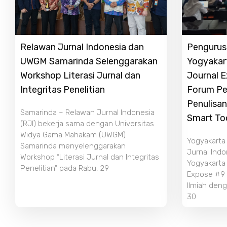
Relawan Jurnal Indonesia dan
Pengurus 
UWGM Samarinda Selenggarakan
Yogyakar
Workshop Literasi Jurnal dan
Journal 
Integritas Penelitian
Forum Pe
Penulisan
Samarinda – Relawan Jurnal Indonesia
Smart To
(RJI) bekerja sama dengan Universitas
Widya Gama Mahakam (UWGM)
Yogyakarta
Samarinda menyelenggarakan
Jurnal Indo
Workshop “Literasi Jurnal dan Integritas
Yogyakarta
Penelitian” pada Rabu, 29
Expose #9 b
Ilmiah deng
30