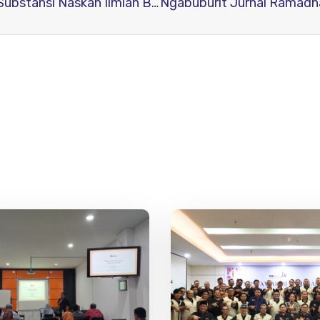
Ngabuburit Jurnal Ilmiah 2025 Sesi 2: Bedah Substansi Naskah Ilmiah Bersama RJI