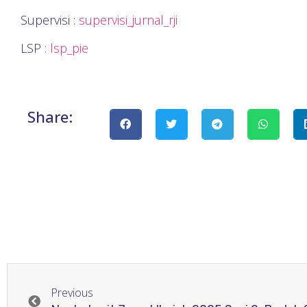
Supervisi :
supervisi_jurnal_rji
LSP :
lsp_pie
Share:
Previous