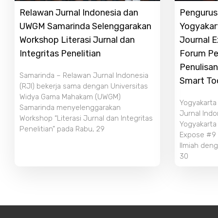
Relawan Jurnal Indonesia dan
Pengurus 
UWGM Samarinda Selenggarakan
Yogyakar
Workshop Literasi Jurnal dan
Journal 
Integritas Penelitian
Forum Pe
Penulisan
Samarinda – Relawan Jurnal Indonesia
Smart To
(RJI) bekerja sama dengan Universitas
Widya Gama Mahakam (UWGM)
Yogyakarta
Samarinda menyelenggarakan
Jurnal Indo
Workshop “Literasi Jurnal dan Integritas
Yogyakarta
Penelitian” pada Rabu, 29
Expose #9 b
Ilmiah deng
30