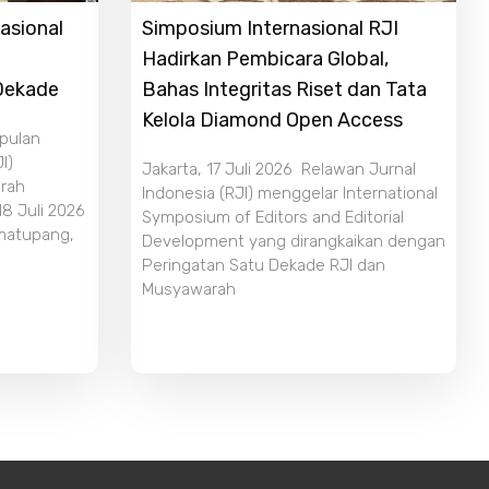
asional
Simposium Internasional RJI
Hadirkan Pembicara Global,
 Dekade
Bahas Integritas Riset dan Tata
Kelola Diamond Open Access
mpulan
I)
Jakarta, 17 Juli 2026 Relawan Jurnal
rah
Indonesia (RJI) menggelar International
18 Juli 2026
Symposium of Editors and Editorial
imatupang,
Development yang dirangkaikan dengan
Peringatan Satu Dekade RJI dan
Musyawarah