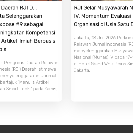
Daerah RJI D.I.
RJI Gelar Musyawarah N
ta Selenggarakan
IV, Momentum Evaluasi
Expose #9 sebagai
Organisasi di Usia Satu
ningkatan Kompetensi
Jakarta, 18 Juli 2026 Perku
 Artikel Ilmiah Berbasis
Relawan Jurnal Indonesia (RJ
ols
menyelenggarakan Musyawa
Nasional (Munas) IV pada 17–
 – Pengurus Daerah Relawan
di Hotel Grand Whiz Poins S
nesia (RJI) Daerah Istimewa
Jakarta,
 menyelenggarakan Journal
ertajuk “Menulis Artikel
an Smart Tools” pada Kamis,