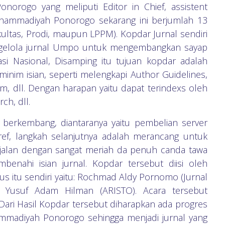
norogo yang meliputi Editor in Chief, assistent
Muhammadiyah Ponorogo sekarang ini berjumlah 13
kultas, Prodi, maupun LPPM). Kopdar Jurnal sendiri
ngelola jurnal Umpo untuk mengembangkan sayap
si Nasional, Disamping itu tujuan kopdar adalah
minim isian, seperti melengkapi Author Guidelines,
eam, dll. Dengan harapan yaitu dapat terindexs oleh
h, dll.
 berkembang, diantaranya yaitu pembelian server
ref, langkah selanjutnya adalah merancang untuk
berjalan dengan sangat meriah da penuh canda tawa
enahi isian jurnal. Kopdar tersebut diisi oleh
us itu sendiri yaitu: Rochmad Aldy Pornomo (Jurnal
an Yusuf Adam Hilman (ARISTO). Acara tersebut
Dari Hasil Kopdar tersebut diharapkan ada progres
hammadiyah Ponorogo sehingga menjadi jurnal yang