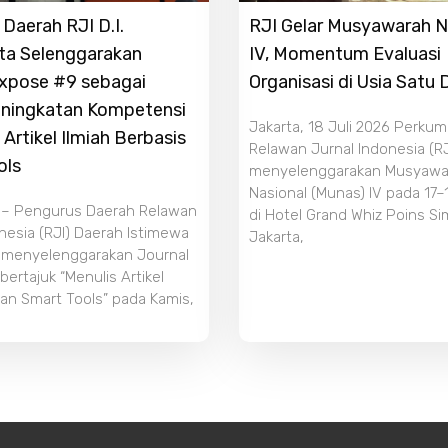
Daerah RJI D.I.
RJI Gelar Musyawarah N
ta Selenggarakan
IV, Momentum Evaluasi
Expose #9 sebagai
Organisasi di Usia Satu
ningkatan Kompetensi
Jakarta, 18 Juli 2026 Perku
 Artikel Ilmiah Berbasis
Relawan Jurnal Indonesia (RJ
ols
menyelenggarakan Musyawa
Nasional (Munas) IV pada 17–
 – Pengurus Daerah Relawan
di Hotel Grand Whiz Poins S
nesia (RJI) Daerah Istimewa
Jakarta,
 menyelenggarakan Journal
ertajuk “Menulis Artikel
an Smart Tools” pada Kamis,