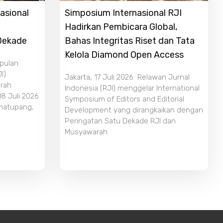
asional
Simposium Internasional RJI
Hadirkan Pembicara Global,
 Dekade
Bahas Integritas Riset dan Tata
Kelola Diamond Open Access
mpulan
I)
Jakarta, 17 Juli 2026 Relawan Jurnal
rah
Indonesia (RJI) menggelar International
18 Juli 2026
Symposium of Editors and Editorial
imatupang,
Development yang dirangkaikan dengan
Peringatan Satu Dekade RJI dan
Musyawarah