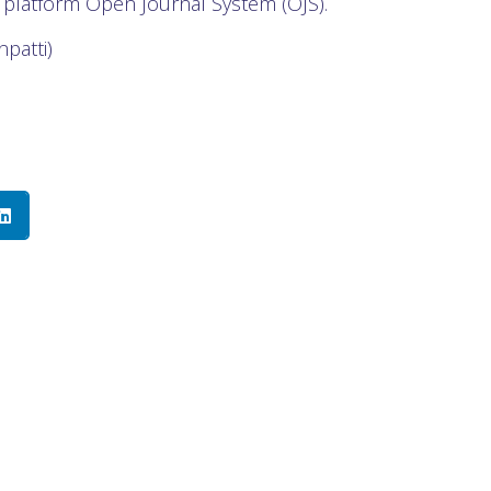
 platform Open Journal System (OJS).
patti)