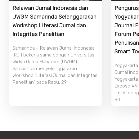
Relawan Jurnal Indonesia dan
Pengurus 
UWGM Samarinda Selenggarakan
Yogyakar
Workshop Literasi Jurnal dan
Journal 
Integritas Penelitian
Forum Pe
Penulisan
Samarinda – Relawan Jurnal Indonesia
Smart To
(RJI) bekerja sama dengan Universitas
Widya Gama Mahakam (UWGM)
Yogyakarta
Samarinda menyelenggarakan
Jurnal Indo
Workshop “Literasi Jurnal dan Integritas
Yogyakarta
Penelitian” pada Rabu, 29
Expose #9 b
Ilmiah deng
30