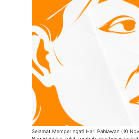
Selamat Memperingati Hari Pahlawan (10 Novem
Negeri ini kini telah tumbuh, dan besar berkat