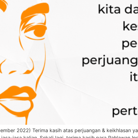
ber 2022) Terima kasih atas perjuangan & keikhlasan yang 
 jasa-jasa kalian. Sekali lagi, terima kasih para Pahlawan In