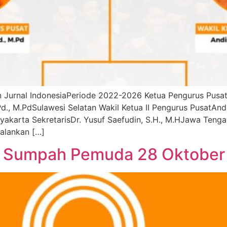
Jurnal IndonesiaPeriode 2022-2026 Ketua Pengurus PusatD
.Pd., M.PdSulawesi Selatan Wakil Ketua II Pengurus PusatA
akarta SekretarisDr. Yusuf Saefudin, S.H., M.HJawa Teng
alankan […]
i Sumpah Pemuda 28 Oktober