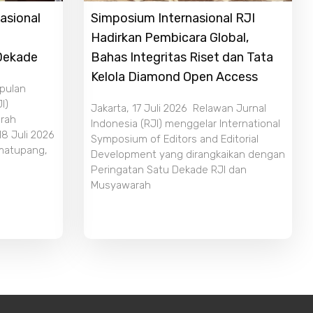
asional
Simposium Internasional RJI
Hadirkan Pembicara Global,
 Dekade
Bahas Integritas Riset dan Tata
Kelola Diamond Open Access
mpulan
I)
Jakarta, 17 Juli 2026 Relawan Jurnal
rah
Indonesia (RJI) menggelar International
18 Juli 2026
Symposium of Editors and Editorial
imatupang,
Development yang dirangkaikan dengan
Peringatan Satu Dekade RJI dan
Musyawarah