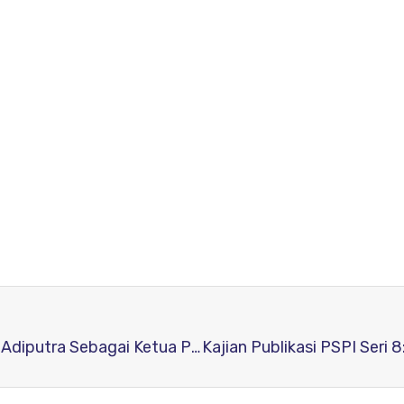
Selamat dan Sukses Atas Terpilihnya Sofwan Adiputra Sebagai Ketua Pengurus daerah RJI Lampung