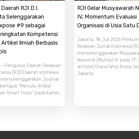
Daerah RJI D.I.
RJI Gelar Musyawarah N
ta Selenggarakan
IV, Momentum Evaluasi
Expose #9 sebagai
Organisasi di Usia Satu
ningkatan Kompetensi
Jakarta, 18 Juli 2026 Perku
 Artikel Ilmiah Berbasis
Relawan Jurnal Indonesia (RJ
ols
menyelenggarakan Musyawa
Nasional (Munas) IV pada 17–
 – Pengurus Daerah Relawan
di Hotel Grand Whiz Poins S
nesia (RJI) Daerah Istimewa
Jakarta,
 menyelenggarakan Journal
ertajuk “Menulis Artikel
an Smart Tools” pada Kamis,