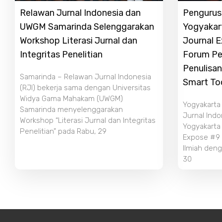
Relawan Jurnal Indonesia dan
Pengurus 
UWGM Samarinda Selenggarakan
Yogyakar
Workshop Literasi Jurnal dan
Journal 
Integritas Penelitian
Forum Pe
Penulisan
Samarinda – Relawan Jurnal Indonesia
Smart To
(RJI) bekerja sama dengan Universitas
Widya Gama Mahakam (UWGM)
Yogyakarta
Samarinda menyelenggarakan
Jurnal Indo
Workshop “Literasi Jurnal dan Integritas
Yogyakarta
Penelitian” pada Rabu, 29
Expose #9 b
Ilmiah deng
30