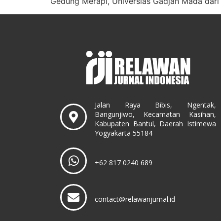
Gedung Merapi, Universias Gadjah Mada dari 
Jalan Raya Bibis, Ngentak,
Bangunjiwo, Kecamatan Kasihan,
Kabupaten Bantul, Daerah Istimewa
Yogyakarta 55184
+62 817 0240 689
contact@relawanjurnal.id