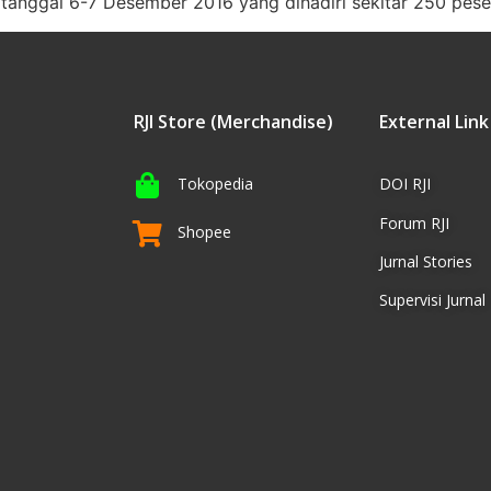
tanggal 6-7 Desember 2016 yang dihadiri sekitar 250 peser
RJI Store (Merchandise)
External Link
Tokopedia
DOI RJI
Forum RJI
Shopee
Jurnal Stories
Supervisi Jurnal