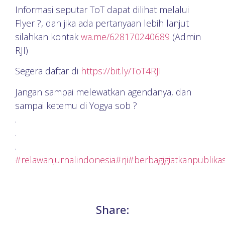
Informasi seputar ToT dapat dilihat melalui
Flyer ?, dan jika ada pertanyaan lebih lanjut
silahkan kontak
wa.me/628170240689
(Admin
RJI)
Segera daftar di
https://bit.ly/ToT4RJI
Jangan sampai melewatkan agendanya, dan
sampai ketemu di Yogya sob ?
.
.
.
#relawanjurnalindonesia
#rji
#berbagigiatkanpublikas
Share: