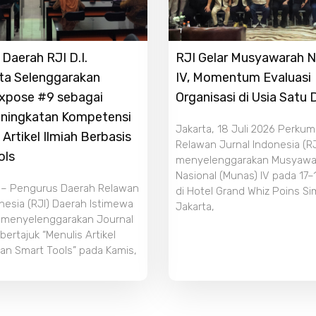
Daerah RJI D.I.
RJI Gelar Musyawarah N
ta Selenggarakan
IV, Momentum Evaluasi
Expose #9 sebagai
Organisasi di Usia Satu
ningkatan Kompetensi
Jakarta, 18 Juli 2026 Perku
 Artikel Ilmiah Berbasis
Relawan Jurnal Indonesia (RJ
ols
menyelenggarakan Musyawa
Nasional (Munas) IV pada 17–
 – Pengurus Daerah Relawan
di Hotel Grand Whiz Poins S
nesia (RJI) Daerah Istimewa
Jakarta,
 menyelenggarakan Journal
ertajuk “Menulis Artikel
an Smart Tools” pada Kamis,