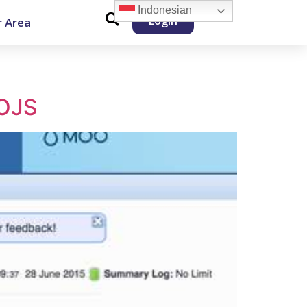
Indonesian
Login
 Area
 OJS