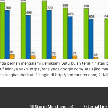
Anda pernah mengalami demikian? Satu bulan terakhir atau b
if lainnya yakni https://analytics.google.com/ Atau jika 
h-langkah berikut: 1. Login di http://statcounter.com; 2. Kli
RJI Store (Merchandise)
External Link