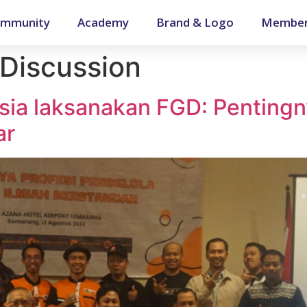
mmunity
Academy
Brand & Logo
Member
Discussion
sia laksanakan FGD: Pentingn
ar