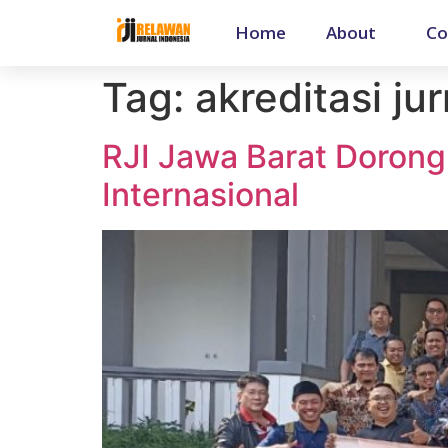
Home
About
Co
Tag:
akreditasi jur
RJI Jawa Barat Dorong
Internasional