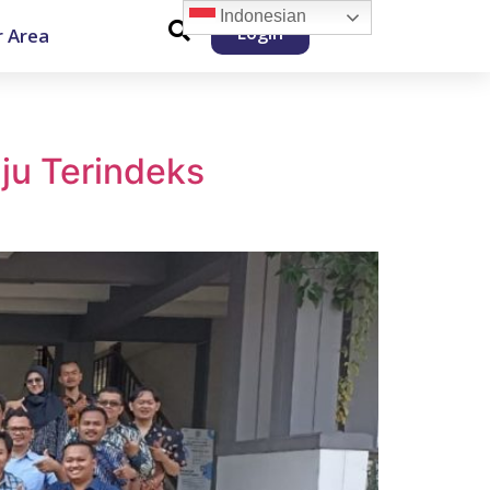
Indonesian
Login
 Area
ju Terindeks