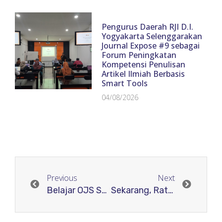
Pengurus Daerah RJI D.I.
Yogyakarta Selenggarakan
Journal Expose #9 sebagai
Forum Peningkatan
Kompetensi Penulisan
Artikel Ilmiah Berbasis
Smart Tools
04/08/2026
Previous
Next
Belajar OJS Seri 11, RJI Bahas Migrasi dan Custom OJS 3
Sekarang, Ratusan Pengelola jurnal Ikuti Webinar Amal RJI