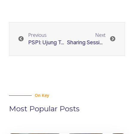
Previous
Next
PSPI: Ujung Tombak Inovasi Publikasi Ilmiah di Relawan Jurnal Indonesia
Sharing Session Supervisor #3 Bedah Rahasia Jurnal Berkualitas: Dari ISSN hingga Ruang Lingkup Ilmiah
On Key
Most Popular Posts