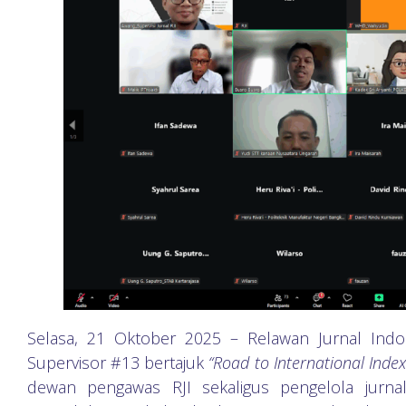
Selasa, 21 Oktober 2025 – Relawan Jurnal Indo
Supervisor #13 bertajuk
“Road to International Index
dewan pengawas RJI sekaligus pengelola jurnal 