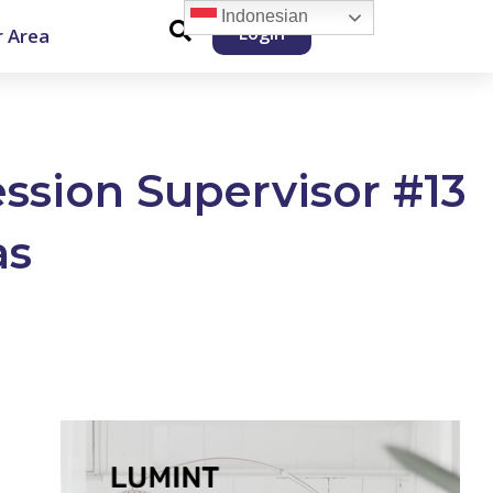
Indonesian
Login
 Area
ession Supervisor #13
as