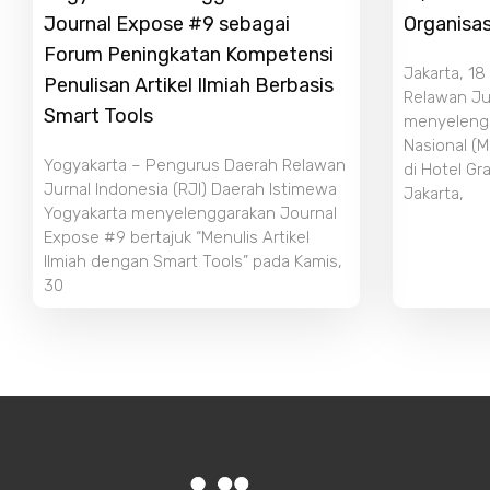
Journal Expose #9 sebagai
Organisas
Forum Peningkatan Kompetensi
Jakarta, 18
Penulisan Artikel Ilmiah Berbasis
Relawan Jur
Smart Tools
menyeleng
Nasional (M
Yogyakarta – Pengurus Daerah Relawan
di Hotel Gr
Jurnal Indonesia (RJI) Daerah Istimewa
Jakarta,
Yogyakarta menyelenggarakan Journal
Expose #9 bertajuk “Menulis Artikel
Ilmiah dengan Smart Tools” pada Kamis,
30