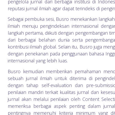
pengelola jurnal dari berbagai institusi di Indon
reputasi jurnal ilmiah agar dapat terindeks di pen
Sebagai pembuka sesi, Busro menekankan langkah-l
ilmiah menuju pengindeksan internasional denga
langkah pertama, diikuti dengan pengembangan tim ed
dari berbagai belahan dunia serta pengembanga
kontribusi ilmiah global. Selain itu, Busro juga men
dengan penekanan pada penggunaan bahasa Inggri
internasional yang lebih luas.
Busro kemudian memberikan pemahaman mendal
sebuah jurnal ilmiah untuk diterima di penginde
dengan tahap self-evaluation dan pre-submiss
penilaian mandiri terkait kualitas jurnal dan keses
jurnal akan melalui penilaian oleh Content Sel
memeriksa berbagai aspek penting dalam jurnal
pentingnya memenuhi kriteria minimum yang d