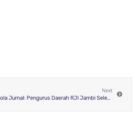
Next
Tingkatkan Kualitas Pengelola Jurnal: Pengurus Daerah RJI Jambi Selenggarakan Workshop Upgrading Pengelolaan Jurnal Menuju Indeksasi SCOPUS