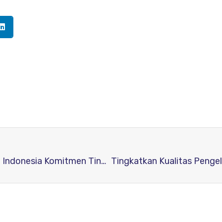
Resmi Gabung Member COPE: Relawan Jurnal Indonesia Komitmen Tingkatkan Standar Etika Publikasi Ilmiah di Indonesia