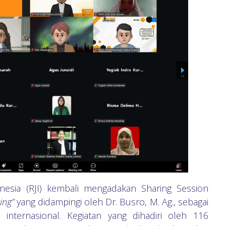
nesia (RJI) kembali mengadakan Sharing Session
ing”
yang didampingi oleh Dr. Busro, M. Ag., sebagai
internasional. Kegiatan yang dihadiri oleh 116