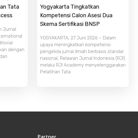
dan Tata
Yogyakarta Tingkatkan
ccess
Kompetensi Calon Asesi Dua
Skema Sertifikasi BNSP
n Jurnal
ternational
YOGYAKARTA, 27 Juni 2026 – Dalam
torial
upaya meningkatkan kompetensi
ikan dengan
pengelola jurnal ilmiah berbasis standar
 dan
nasional, Relawan Jurnal Indonesia (RJI)
melalui RJI Academy menyelenggarakan
Pelatihan Tata
Partner