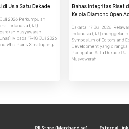
i di Usia Satu Dekade
Bahas Integritas Riset 
Kelola Diamond Open A
 Juli 2026 Perkumpulan
nal Indonesia (RJI)
Jakarta, 17 Juli 2026 Relawa
garakan Musyawarah
Indonesia (RJI) menggelar In
unas) IV pada 17–18 Juli 2026
Symposium of Editors and Edi
and Whiz Poins Simatupang,
Development yang dirangka
Peringatan Satu Dekade RJI
Musyawarah
RJI Store (Merchandise)
External Link