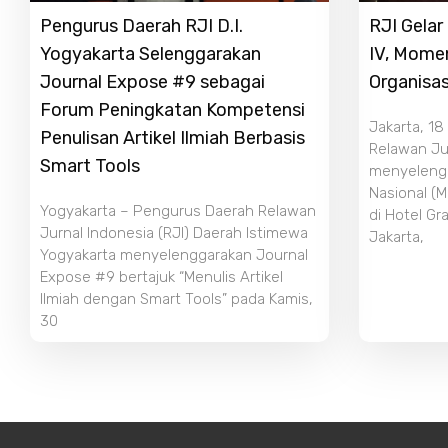
Pengurus Daerah RJI D.I.
RJI Gela
Yogyakarta Selenggarakan
IV, Mome
Journal Expose #9 sebagai
Organisas
Forum Peningkatan Kompetensi
Jakarta, 18
Penulisan Artikel Ilmiah Berbasis
Relawan Jur
Smart Tools
menyeleng
Nasional (M
Yogyakarta – Pengurus Daerah Relawan
di Hotel Gr
Jurnal Indonesia (RJI) Daerah Istimewa
Jakarta,
Yogyakarta menyelenggarakan Journal
Expose #9 bertajuk “Menulis Artikel
Ilmiah dengan Smart Tools” pada Kamis,
30