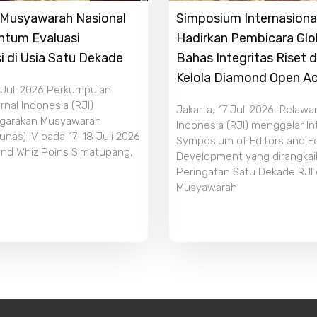
r Musyawarah Nasional
Simposium Internasiona
ntum Evaluasi
Hadirkan Pembicara Glo
i di Usia Satu Dekade
Bahas Integritas Riset 
Kelola Diamond Open A
 Juli 2026 Perkumpulan
nal Indonesia (RJI)
Jakarta, 17 Juli 2026 Relawa
garakan Musyawarah
Indonesia (RJI) menggelar In
unas) IV pada 17–18 Juli 2026
Symposium of Editors and Edi
and Whiz Poins Simatupang,
Development yang dirangka
Peringatan Satu Dekade RJI
Musyawarah