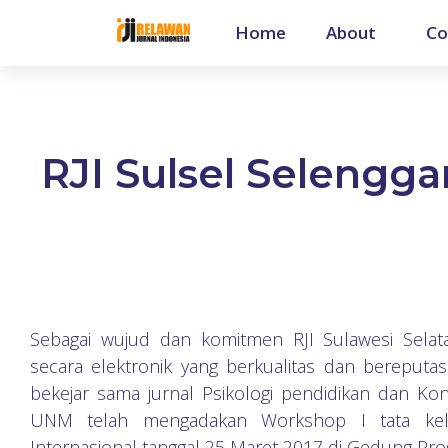
Home
About
Co
RJI Sulsel Selengga
Sebagai wujud dan komitmen RJI Sulawesi Selat
secara elektronik yang berkualitas dan bereputasi
bekejar sama jurnal Psikologi pendidikan dan K
UNM telah mengadakan Workshop I tata kelola
Internasional tanggal 25 Maret 2017 di Gedung Pro