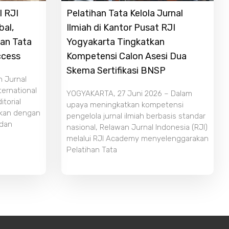
l RJI
Pelatihan Tata Kelola Jurnal
bal,
Ilmiah di Kantor Pusat RJI
dan Tata
Yogyakarta Tingkatkan
ccess
Kompetensi Calon Asesi Dua
Skema Sertifikasi BNSP
n Jurnal
ternational
YOGYAKARTA, 27 Juni 2026 – Dalam
torial
upaya meningkatkan kompetensi
ikan dengan
pengelola jurnal ilmiah berbasis standar
 dan
nasional, Relawan Jurnal Indonesia (RJI)
melalui RJI Academy menyelenggarakan
Pelatihan Tata