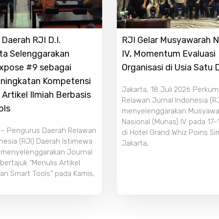
Daerah RJI D.I.
RJI Gelar Musyawarah N
ta Selenggarakan
IV, Momentum Evaluasi
Expose #9 sebagai
Organisasi di Usia Satu
ningkatan Kompetensi
Jakarta, 18 Juli 2026 Perku
 Artikel Ilmiah Berbasis
Relawan Jurnal Indonesia (RJ
ols
menyelenggarakan Musyawa
Nasional (Munas) IV pada 17–
 – Pengurus Daerah Relawan
di Hotel Grand Whiz Poins S
nesia (RJI) Daerah Istimewa
Jakarta,
 menyelenggarakan Journal
ertajuk “Menulis Artikel
an Smart Tools” pada Kamis,