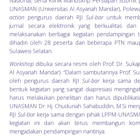
Nasional, serta Klinik Manuskrip Persiapan Submit
UNASMAN (Universitas Al Asyariah Mandar), Polewa
action
pengurus daerah RJI
Sul-bar
untuk memba
jurnal secara elektronik yang berkualitas da
melaksanakan berbagai kegiatan pendampingan
dihadiri oleh 28 peserta dari beberapa PTN mau
Sulawesi Selatan.
Workshop
dibuka secara resmi oleh Prof. Dr. Suka
Al Asyariah Mandar). “Dalam sambutannya Prof. Su
oleh pengurus daerah RJI
Sul-bar
kerja sama 
bentuk kegiatan yang sangat diapresiasi mengin
harus melakukan penelitian dan harus dipublikasi
UNASMAN Dr. Hj. Chuduriah Sahabuddin, M.Si meng
RJI
Sul-bar
kerja sama dengan pihak LPPM-UNASMA
kegiatan ini dan akan terus membangun kom
mengadakan pendampingan nantinya.