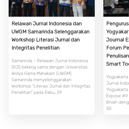
Relawan Jurnal Indonesia dan
Pengurus 
UWGM Samarinda Selenggarakan
Yogyakar
Workshop Literasi Jurnal dan
Journal 
Integritas Penelitian
Forum Pe
Penulisan
Samarinda – Relawan Jurnal Indonesia
Smart To
(RJI) bekerja sama dengan Universitas
Widya Gama Mahakam (UWGM)
Yogyakarta
Samarinda menyelenggarakan
Jurnal Indo
Workshop “Literasi Jurnal dan Integritas
Yogyakarta
Penelitian” pada Rabu, 29
Expose #9 b
Ilmiah deng
30