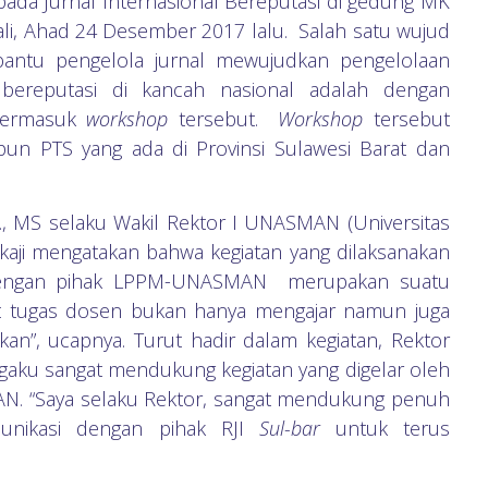
 pada Jurnal Internasional Bereputasi di gedung MK
li, Ahad 24 Desember 2017 lalu. Salah satu wujud
ntu pengelola jurnal mewujudkan pengelolaan
n bereputasi di kancah nasional adalah dengan
 termasuk
workshop
tersebut.
Workshop
tersebut
pun PTS yang ada di Provinsi Sulawesi Barat dan
ji., MS selaku Wakil Rektor I UNASMAN (Universitas
kaji mengatakan bahwa kegiatan yang dilaksanakan
dengan pihak LPPM-UNASMAN merupakan suatu
gat tugas dosen bukan hanya mengajar namun juga
kan”, ucapnya. Turut hadir dalam kegiatan, Rektor
aku sangat mendukung kegiatan yang digelar oleh
N. “Saya selaku Rektor, sangat mendukung penuh
unikasi dengan pihak RJI
Sul-bar
untuk terus