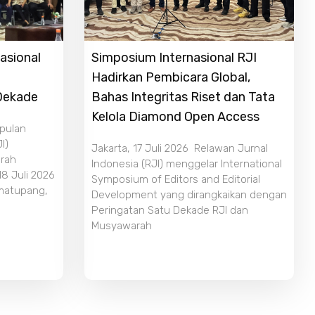
asional
Simposium Internasional RJI
Hadirkan Pembicara Global,
 Dekade
Bahas Integritas Riset dan Tata
Kelola Diamond Open Access
mpulan
I)
Jakarta, 17 Juli 2026 Relawan Jurnal
rah
Indonesia (RJI) menggelar International
18 Juli 2026
Symposium of Editors and Editorial
imatupang,
Development yang dirangkaikan dengan
Peringatan Satu Dekade RJI dan
Musyawarah