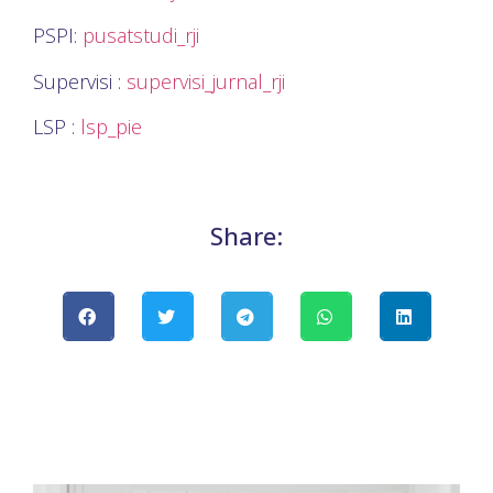
PSPI:
pusatstudi_rji
Supervisi :
supervisi_jurnal_rji
LSP :
lsp_pie
Share: