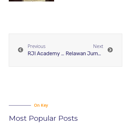
Previous
Next
RJI Academy Selenggarakan Refreshment Uji Kompetensi Tata Kelola Jurnal Ilmiah secara Daring
Relawan Jurnal Indonesia Selenggarakan Pendampingan Online PANJI 3: Perkuat Strategi Kolaborasi Global
On Key
Most Popular Posts