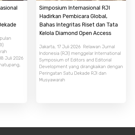
asional
Simposium Internasional RJI
Hadirkan Pembicara Global,
 Dekade
Bahas Integritas Riset dan Tata
Kelola Diamond Open Access
mpulan
I)
Jakarta, 17 Juli 2026 Relawan Jurnal
rah
Indonesia (RJI) menggelar International
18 Juli 2026
Symposium of Editors and Editorial
imatupang,
Development yang dirangkaikan dengan
Peringatan Satu Dekade RJI dan
Musyawarah