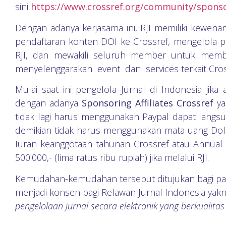
sini
https://www.crossref.org/community/spons
Dengan adanya kerjasama ini, RJI memiliki kewena
pendaftaran konten DOI ke Crossref, mengelola
RJI, dan mewakili seluruh member untuk mem
menyelenggarakan event dan services terkait Cross
Mulai saat ini pengelola Jurnal di Indonesia ji
dengan adanya
Sponsoring Affiliates Crossref
ya
tidak lagi harus menggunakan Paypal dapat langsu
demikian tidak harus menggunakan mata uang Do
Iuran keanggotaan tahunan Crossref atau Annual 
500.000,- (lima ratus ribu rupiah) jika melalui RJI.
Kemudahan-kemudahan tersebut ditujukan bagi para
menjadi konsen bagi Relawan Jurnal Indonesia yak
pengelolaan jurnal secara elektronik yang berkualita