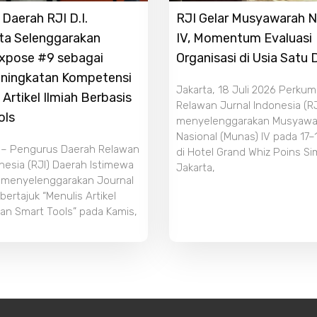
Daerah RJI D.I.
RJI Gelar Musyawarah N
ta Selenggarakan
IV, Momentum Evaluasi
Expose #9 sebagai
Organisasi di Usia Satu
ningkatan Kompetensi
Jakarta, 18 Juli 2026 Perku
 Artikel Ilmiah Berbasis
Relawan Jurnal Indonesia (RJ
ols
menyelenggarakan Musyawa
Nasional (Munas) IV pada 17–
 – Pengurus Daerah Relawan
di Hotel Grand Whiz Poins S
nesia (RJI) Daerah Istimewa
Jakarta,
 menyelenggarakan Journal
ertajuk “Menulis Artikel
an Smart Tools” pada Kamis,