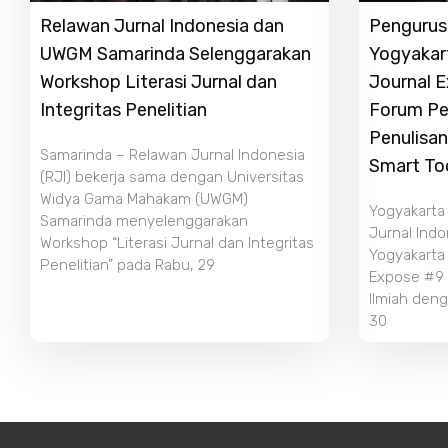
Relawan Jurnal Indonesia dan
Pengurus 
UWGM Samarinda Selenggarakan
Yogyakar
Workshop Literasi Jurnal dan
Journal 
Integritas Penelitian
Forum Pe
Penulisan
Samarinda – Relawan Jurnal Indonesia
Smart To
(RJI) bekerja sama dengan Universitas
Widya Gama Mahakam (UWGM)
Yogyakarta
Samarinda menyelenggarakan
Jurnal Indo
Workshop “Literasi Jurnal dan Integritas
Yogyakarta
Penelitian” pada Rabu, 29
Expose #9 b
Ilmiah deng
30