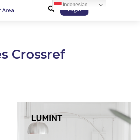
Indonesian
Login
 Area
es Crossref