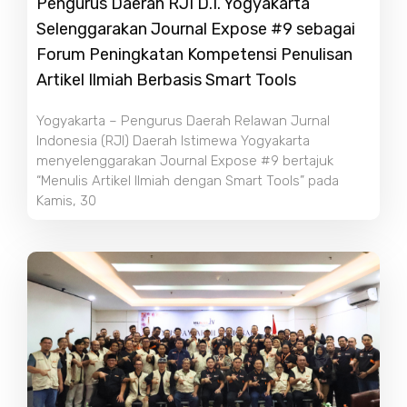
Pengurus Daerah RJI D.I. Yogyakarta
Selenggarakan Journal Expose #9 sebagai
Forum Peningkatan Kompetensi Penulisan
Artikel Ilmiah Berbasis Smart Tools
Yogyakarta – Pengurus Daerah Relawan Jurnal
Indonesia (RJI) Daerah Istimewa Yogyakarta
menyelenggarakan Journal Expose #9 bertajuk
“Menulis Artikel Ilmiah dengan Smart Tools” pada
Kamis, 30