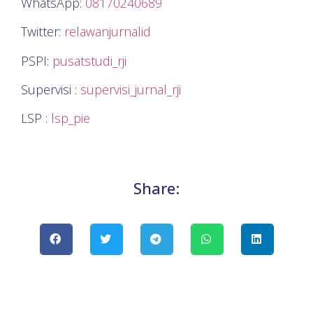
WhatsApp:
08170240689
Twitter:
relawanjurnalid
PSPI:
pusatstudi_rji
Supervisi :
supervisi_jurnal_rji
LSP :
lsp_pie
Share: