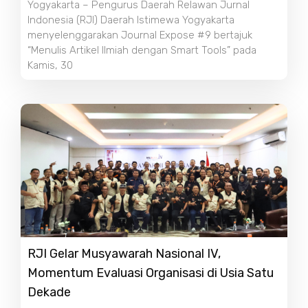
Yogyakarta – Pengurus Daerah Relawan Jurnal
Indonesia (RJI) Daerah Istimewa Yogyakarta
menyelenggarakan Journal Expose #9 bertajuk
“Menulis Artikel Ilmiah dengan Smart Tools” pada
Kamis, 30
RJI Gelar Musyawarah Nasional IV,
Momentum Evaluasi Organisasi di Usia Satu
Dekade