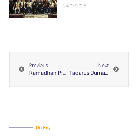
24/07/2026
Previous
Next
Ramadhan Produktif Bersama RJI Jateng: Ngabubu-read Jurnal “Mengenali Ciri Questionable dan Predatory Journals”
Tadarus Jurnal Jatim #3: Bedah Praktik Editorial untuk Jurnal Nasional dan Internasional
On Key