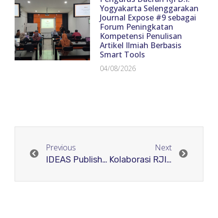
Yogyakarta Selenggarakan
Journal Expose #9 sebagai
Forum Peningkatan
Kompetensi Penulisan
Artikel Ilmiah Berbasis
Smart Tools
04/08/2026
Previous
Next
IDEAS Publishing Gorontalo bekerja sama dengan RJI Gorontalo adakan Pelatihan Mendeley bagi Para Dosen
Kolaborasi RJI dan UNRIYO dalam Pelatihan Tata Kelola Jurnal Ilmu Gizi Indonesia