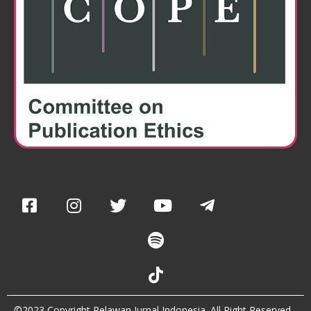
©2023 Copyright Relawan Jurnal Indonesia. All Right Reserved