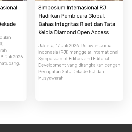
asional
Simposium Internasional RJI
Hadirkan Pembicara Global,
 Dekade
Bahas Integritas Riset dan Tata
Kelola Diamond Open Access
mpulan
I)
Jakarta, 17 Juli 2026 Relawan Jurnal
rah
Indonesia (RJI) menggelar International
18 Juli 2026
Symposium of Editors and Editorial
imatupang,
Development yang dirangkaikan dengan
Peringatan Satu Dekade RJI dan
Musyawarah