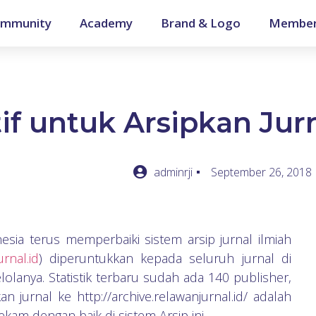
mmunity
Academy
Brand & Logo
Member
tif untuk Arsipkan Jurn
adminrji
September 26, 2018
esia terus memperbaiki sistem arsip jurnal ilmiah
urnal.id
) diperuntukkan kepada seluruh jurnal di
lolanya. Statistik terbaru sudah ada 140 publisher,
n jurnal ke http://archive.relawanjurnal.id/ adalah
rekam dengan baik di sistem Arsip ini.