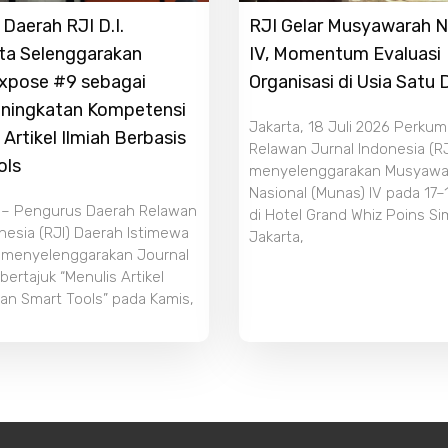
Daerah RJI D.I.
RJI Gelar Musyawarah N
ta Selenggarakan
IV, Momentum Evaluasi
Expose #9 sebagai
Organisasi di Usia Satu
ningkatan Kompetensi
Jakarta, 18 Juli 2026 Perku
 Artikel Ilmiah Berbasis
Relawan Jurnal Indonesia (RJ
ols
menyelenggarakan Musyawa
Nasional (Munas) IV pada 17–
 – Pengurus Daerah Relawan
di Hotel Grand Whiz Poins S
nesia (RJI) Daerah Istimewa
Jakarta,
 menyelenggarakan Journal
ertajuk “Menulis Artikel
an Smart Tools” pada Kamis,