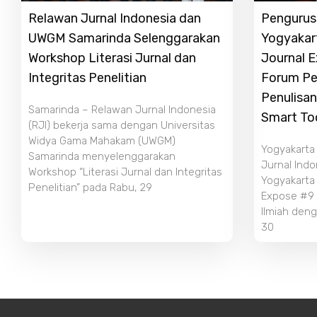
Relawan Jurnal Indonesia dan
Pengurus 
UWGM Samarinda Selenggarakan
Yogyakar
Workshop Literasi Jurnal dan
Journal 
Integritas Penelitian
Forum Pe
Penulisan
Samarinda – Relawan Jurnal Indonesia
Smart To
(RJI) bekerja sama dengan Universitas
Widya Gama Mahakam (UWGM)
Yogyakarta
Samarinda menyelenggarakan
Jurnal Indo
Workshop “Literasi Jurnal dan Integritas
Yogyakarta
Penelitian” pada Rabu, 29
Expose #9 b
Ilmiah deng
30