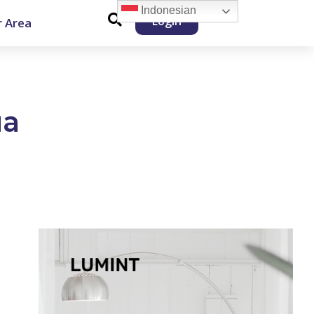
Indonesian
Login
 Area
ua