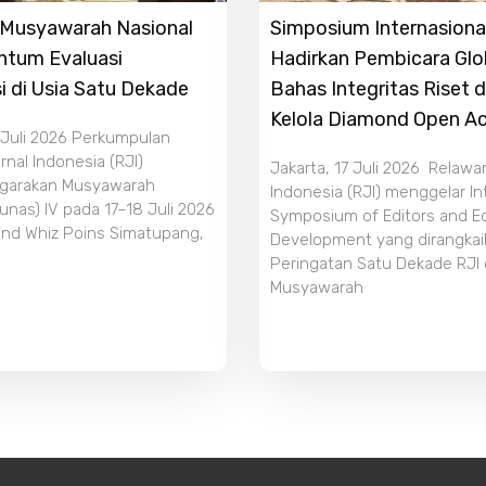
r Musyawarah Nasional
Simposium Internasiona
ntum Evaluasi
Hadirkan Pembicara Glo
i di Usia Satu Dekade
Bahas Integritas Riset 
Kelola Diamond Open A
 Juli 2026 Perkumpulan
nal Indonesia (RJI)
Jakarta, 17 Juli 2026 Relawa
garakan Musyawarah
Indonesia (RJI) menggelar In
unas) IV pada 17–18 Juli 2026
Symposium of Editors and Edi
and Whiz Poins Simatupang,
Development yang dirangka
Peringatan Satu Dekade RJI
Musyawarah