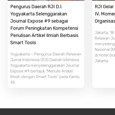
Pengurus Daerah RJI D.I.
RJI Gela
Yogyakarta Selenggarakan
IV, Mome
Journal Expose #9 sebagai
Organisas
Forum Peningkatan Kompetensi
Jakarta, 18
Penulisan Artikel Ilmiah Berbasis
Relawan Jur
Smart Tools
menyeleng
Nasional (M
Yogyakarta – Pengurus Daerah Relawan
di Hotel Gr
Jurnal Indonesia (RJI) Daerah Istimewa
Jakarta,
Yogyakarta menyelenggarakan Journal
Expose #9 bertajuk “Menulis Artikel
Ilmiah dengan Smart Tools” pada Kamis,
30