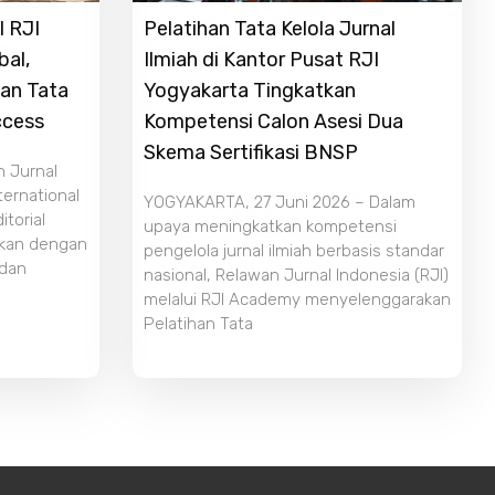
l RJI
Pelatihan Tata Kelola Jurnal
bal,
Ilmiah di Kantor Pusat RJI
dan Tata
Yogyakarta Tingkatkan
ccess
Kompetensi Calon Asesi Dua
Skema Sertifikasi BNSP
n Jurnal
ternational
YOGYAKARTA, 27 Juni 2026 – Dalam
torial
upaya meningkatkan kompetensi
ikan dengan
pengelola jurnal ilmiah berbasis standar
 dan
nasional, Relawan Jurnal Indonesia (RJI)
melalui RJI Academy menyelenggarakan
Pelatihan Tata