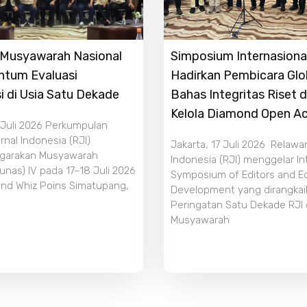
r Musyawarah Nasional
Simposium Internasiona
ntum Evaluasi
Hadirkan Pembicara Glo
i di Usia Satu Dekade
Bahas Integritas Riset 
Kelola Diamond Open A
 Juli 2026 Perkumpulan
nal Indonesia (RJI)
Jakarta, 17 Juli 2026 Relawa
garakan Musyawarah
Indonesia (RJI) menggelar In
unas) IV pada 17–18 Juli 2026
Symposium of Editors and Edi
and Whiz Poins Simatupang,
Development yang dirangka
Peringatan Satu Dekade RJI
Musyawarah