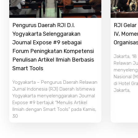
Pengurus Daerah RJI D.I.
RJI Gela
Yogyakarta Selenggarakan
IV, Mome
Journal Expose #9 sebagai
Organisas
Forum Peningkatan Kompetensi
Jakarta, 18
Penulisan Artikel Ilmiah Berbasis
Relawan Jur
Smart Tools
menyeleng
Nasional (M
Yogyakarta – Pengurus Daerah Relawan
di Hotel Gr
Jurnal Indonesia (RJI) Daerah Istimewa
Jakarta,
Yogyakarta menyelenggarakan Journal
Expose #9 bertajuk “Menulis Artikel
Ilmiah dengan Smart Tools” pada Kamis,
30