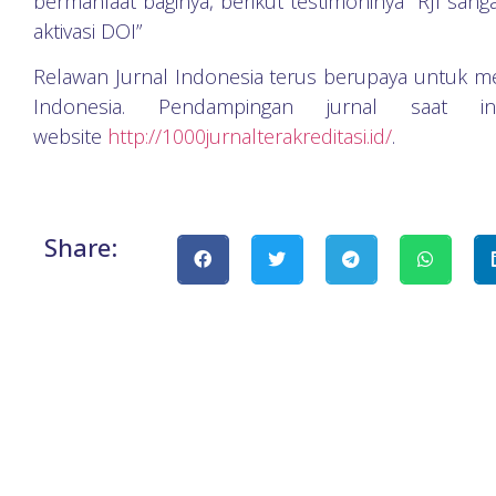
bermanfaat baginya, berikut testimoninya” RJI sa
aktivasi DOI”
Relawan Jurnal Indonesia terus berupaya untuk men
Indonesia. Pendampingan jurnal saat 
website
http://1000jurnalterakreditasi.id/
.
Share: