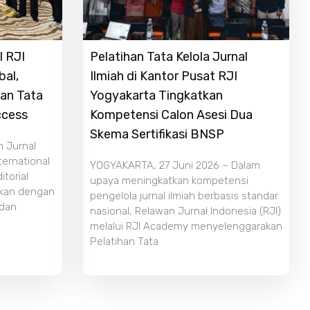
l RJI
Pelatihan Tata Kelola Jurnal
bal,
Ilmiah di Kantor Pusat RJI
dan Tata
Yogyakarta Tingkatkan
ccess
Kompetensi Calon Asesi Dua
Skema Sertifikasi BNSP
n Jurnal
ternational
YOGYAKARTA, 27 Juni 2026 – Dalam
torial
upaya meningkatkan kompetensi
ikan dengan
pengelola jurnal ilmiah berbasis standar
 dan
nasional, Relawan Jurnal Indonesia (RJI)
melalui RJI Academy menyelenggarakan
Pelatihan Tata