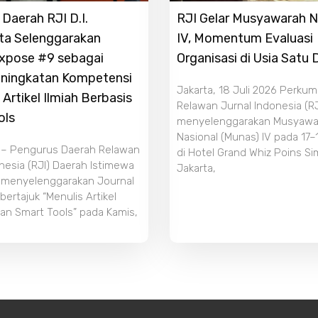
Daerah RJI D.I.
RJI Gelar Musyawarah N
ta Selenggarakan
IV, Momentum Evaluasi
Expose #9 sebagai
Organisasi di Usia Satu
ningkatan Kompetensi
Jakarta, 18 Juli 2026 Perku
 Artikel Ilmiah Berbasis
Relawan Jurnal Indonesia (RJ
ols
menyelenggarakan Musyawa
Nasional (Munas) IV pada 17–
 – Pengurus Daerah Relawan
di Hotel Grand Whiz Poins S
nesia (RJI) Daerah Istimewa
Jakarta,
 menyelenggarakan Journal
ertajuk “Menulis Artikel
an Smart Tools” pada Kamis,