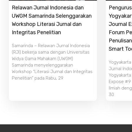
Relawan Jurnal Indonesia dan
Pengurus 
UWGM Samarinda Selenggarakan
Yogyakar
Workshop Literasi Jurnal dan
Journal 
Integritas Penelitian
Forum Pe
Penulisan
Samarinda – Relawan Jurnal Indonesia
Smart To
(RJI) bekerja sama dengan Universitas
Widya Gama Mahakam (UWGM)
Yogyakarta
Samarinda menyelenggarakan
Jurnal Indo
Workshop “Literasi Jurnal dan Integritas
Yogyakarta
Penelitian” pada Rabu, 29
Expose #9 b
Ilmiah deng
30