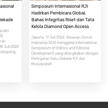
asional
Simposium Internasional RJI
Hadirkan Pembicara Global,
 Dekade
Bahas Integritas Riset dan Tata
Kelola Diamond Open Access
mpulan
I)
Jakarta, 17 Juli 2026 Relawan Jurnal
rah
Indonesia (RJI) menggelar International
18 Juli 2026
Symposium of Editors and Editorial
imatupang,
Development yang dirangkaikan dengan
Peringatan Satu Dekade RJI dan
Musyawarah