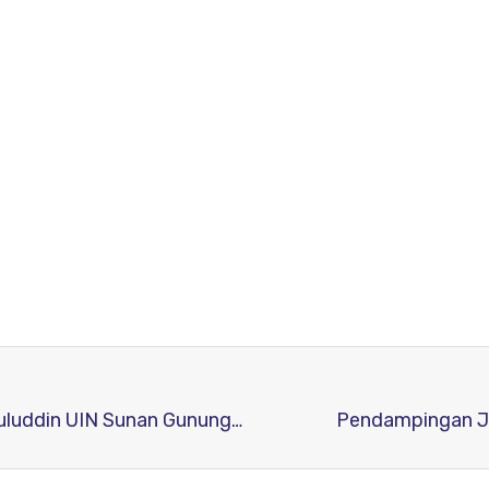
Workshop Pengelolaan Jurnal di Fakultas Ushuluddin UIN Sunan Gunung Djati Bandung
Pendampingan Jur