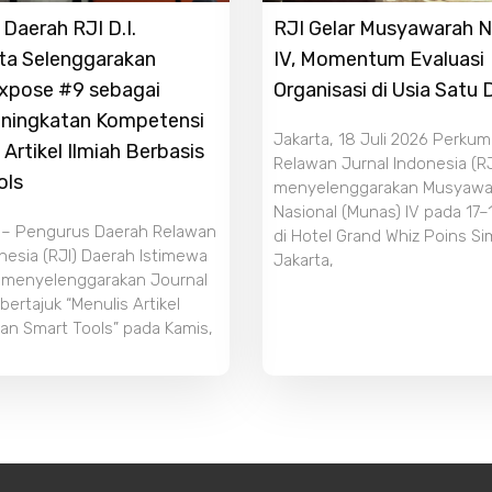
Daerah RJI D.I.
RJI Gelar Musyawarah N
ta Selenggarakan
IV, Momentum Evaluasi
Expose #9 sebagai
Organisasi di Usia Satu
ningkatan Kompetensi
Jakarta, 18 Juli 2026 Perku
 Artikel Ilmiah Berbasis
Relawan Jurnal Indonesia (RJ
ols
menyelenggarakan Musyawa
Nasional (Munas) IV pada 17–
 – Pengurus Daerah Relawan
di Hotel Grand Whiz Poins S
nesia (RJI) Daerah Istimewa
Jakarta,
 menyelenggarakan Journal
ertajuk “Menulis Artikel
an Smart Tools” pada Kamis,