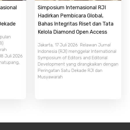
asional
Simposium Internasional RJI
Hadirkan Pembicara Global,
 Dekade
Bahas Integritas Riset dan Tata
Kelola Diamond Open Access
mpulan
I)
Jakarta, 17 Juli 2026 Relawan Jurnal
rah
Indonesia (RJI) menggelar International
18 Juli 2026
Symposium of Editors and Editorial
imatupang,
Development yang dirangkaikan dengan
Peringatan Satu Dekade RJI dan
Musyawarah