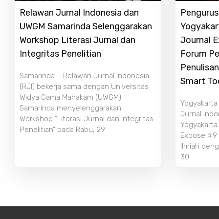
Relawan Jurnal Indonesia dan
Pengurus 
UWGM Samarinda Selenggarakan
Yogyakar
Workshop Literasi Jurnal dan
Journal 
Integritas Penelitian
Forum Pe
Penulisan
Samarinda – Relawan Jurnal Indonesia
Smart To
(RJI) bekerja sama dengan Universitas
Widya Gama Mahakam (UWGM)
Yogyakarta
Samarinda menyelenggarakan
Jurnal Indo
Workshop “Literasi Jurnal dan Integritas
Yogyakarta
Penelitian” pada Rabu, 29
Expose #9 b
Ilmiah deng
30