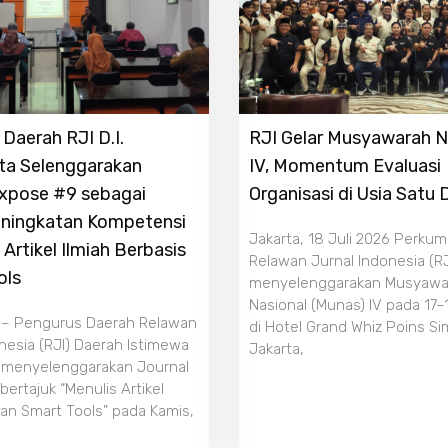
Daerah RJI D.I.
RJI Gelar Musyawarah N
ta Selenggarakan
IV, Momentum Evaluasi
Expose #9 sebagai
Organisasi di Usia Satu
ningkatan Kompetensi
Jakarta, 18 Juli 2026 Perku
 Artikel Ilmiah Berbasis
Relawan Jurnal Indonesia (RJ
ols
menyelenggarakan Musyawa
Nasional (Munas) IV pada 17–
 – Pengurus Daerah Relawan
di Hotel Grand Whiz Poins S
nesia (RJI) Daerah Istimewa
Jakarta,
 menyelenggarakan Journal
ertajuk “Menulis Artikel
an Smart Tools” pada Kamis,