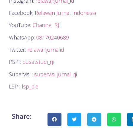
Instagram:
relawanjurnal_id
Facebook:
Relawan Jurnal Indonesia
YouTube:
Channel RJI
WhatsApp:
08170240689
Twitter:
relawanjurnalid
PSPI:
pusatstudi_rji
Supervisi :
supervisi_jurnal_rji
LSP :
lsp_pie
Share: