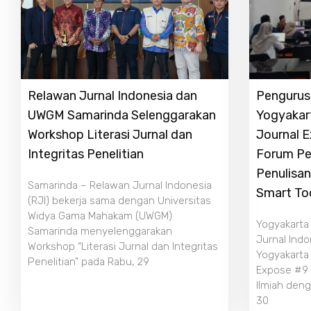
Relawan Jurnal Indonesia dan
Pengurus 
UWGM Samarinda Selenggarakan
Yogyakar
Workshop Literasi Jurnal dan
Journal 
Integritas Penelitian
Forum Pe
Penulisan
Samarinda – Relawan Jurnal Indonesia
Smart To
(RJI) bekerja sama dengan Universitas
Widya Gama Mahakam (UWGM)
Yogyakarta
Samarinda menyelenggarakan
Jurnal Indo
Workshop “Literasi Jurnal dan Integritas
Yogyakarta
Penelitian” pada Rabu, 29
Expose #9 b
Ilmiah deng
30