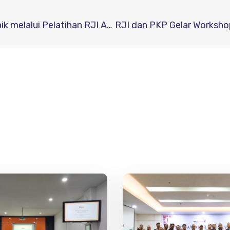
BPK RI Tingkatkan Tata Kelola Jurnal Elektronik melalui Pelatihan RJI Academy