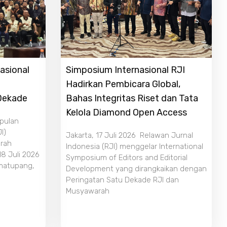
asional
Simposium Internasional RJI
Hadirkan Pembicara Global,
 Dekade
Bahas Integritas Riset dan Tata
Kelola Diamond Open Access
mpulan
I)
Jakarta, 17 Juli 2026 Relawan Jurnal
rah
Indonesia (RJI) menggelar International
18 Juli 2026
Symposium of Editors and Editorial
imatupang,
Development yang dirangkaikan dengan
Peringatan Satu Dekade RJI dan
Musyawarah