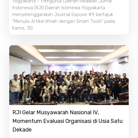
Yogyakarta – Pengurus Daerah Relawan Jurnal
Indonesia (RJI) Daerah Istimewa Yogyakarta
menyelenggarakan Journal Expose #9 bertajuk
“Menulis Artikel Ilmiah dengan Smart Tools” pada
Kamis, 30
RJI Gelar Musyawarah Nasional IV,
Momentum Evaluasi Organisasi di Usia Satu
Dekade