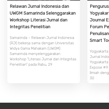
Relawan Jurnal Indonesia dan
Pengurus 
UWGM Samarinda Selenggarakan
Yogyakar
Workshop Literasi Jurnal dan
Journal 
Integritas Penelitian
Forum Pe
Penulisan
Samarinda – Relawan Jurnal Indonesia
Smart To
(RJI) bekerja sama dengan Universitas
Widya Gama Mahakam (UWGM)
Yogyakarta
Samarinda menyelenggarakan
Jurnal Indo
Workshop “Literasi Jurnal dan Integritas
Yogyakarta
Penelitian” pada Rabu, 29
Expose #9 b
Ilmiah deng
30