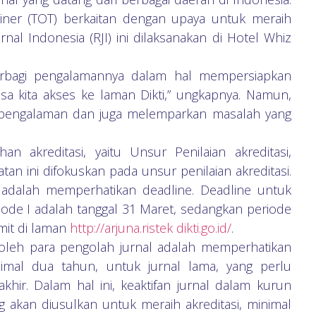
rainer (TOT) berkaitan dengan upaya untuk meraih
rnal Indonesia (RJI) ini dilaksanakan di Hotel Whiz
erbagi pengalamannya dalam hal mempersiapkan
isa kita akses ke laman Dikti,” ungkapnya. Namun,
i pengalaman dan juga melemparkan masalah yang
an akreditasi, yaitu Unsur Penilaian akreditasi,
atan ini difokuskan pada unsur penilaian akreditasi.
l adalah memperhatikan deadline. Deadline untuk
riode I adalah tanggal 31 Maret, sedangkan periode
mit di laman
http://arjuna.ristek
dikti.go.id/
.
an oleh para pengolah jurnal adalah memperhatikan
nimal dua tahun, untuk jurnal lama, yang perlu
akhir. Dalam hal ini, keaktifan jurnal dalam kurun
ng akan diusulkan untuk meraih akreditasi, minimal