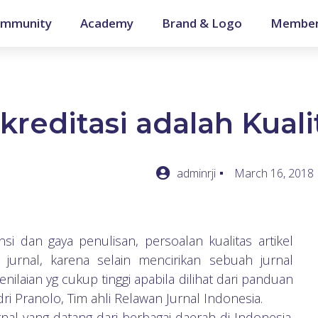
mmunity
Academy
Brand & Logo
Member
Akreditasi adalah Kuali
adminrji
March 16, 2018
nsi dan gaya penulisan, persoalan kualitas artikel
jurnal, karena selain mencirikan sebuah jurnal
nilaian yg cukup tinggi apabila dilihat dari panduan
dri Pranolo, Tim ahli Relawan Jurnal Indonesia.
nal yang datang dari berbagai daerah di Indonesia.