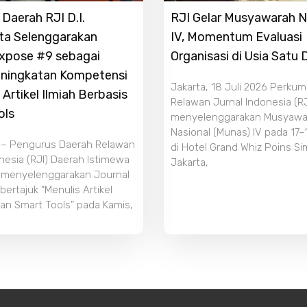
Daerah RJI D.I.
RJI Gelar Musyawarah N
ta Selenggarakan
IV, Momentum Evaluasi
Expose #9 sebagai
Organisasi di Usia Satu
ningkatan Kompetensi
Jakarta, 18 Juli 2026 Perku
 Artikel Ilmiah Berbasis
Relawan Jurnal Indonesia (RJ
ols
menyelenggarakan Musyawa
Nasional (Munas) IV pada 17–
 – Pengurus Daerah Relawan
di Hotel Grand Whiz Poins S
nesia (RJI) Daerah Istimewa
Jakarta,
 menyelenggarakan Journal
ertajuk “Menulis Artikel
an Smart Tools” pada Kamis,