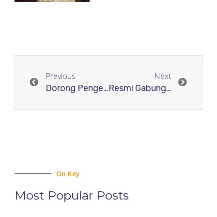
Previous
Next
Dorong Pengelola Jurnal Siap Akreditasi: RJI Jawa Barat Selenggarakan Webinar Pendampingan Submit ARJUNA
Resmi Gabung Member COPE: Relawan Jurnal Indonesia Komitmen Tingkatkan Standar Etika Publikasi Ilmiah di Indonesia
On Key
Most Popular Posts