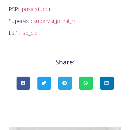
PSPI:
pusatstudi_rji
Supervisi :
supervisi_jurnal_rji
LSP :
lsp_pie
Share: