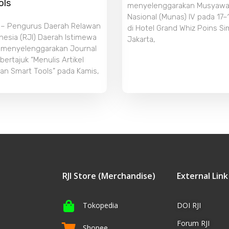
ols
menyelenggarakan Musyawa
Nasional (Munas) IV pada 17–
 – Pengurus Daerah Relawan
di Hotel Grand Whiz Poins S
nesia (RJI) Daerah Istimewa
Jakarta,
 menyelenggarakan Journal
ertajuk “Menulis Artikel
an Smart Tools” pada Kamis,
RJI Store (Merchandise)
External Link
Tokopedia
DOI RJI
Forum RJI
Shopee