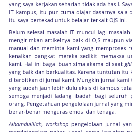
yang saya kerjakan seharian tidak ada hasil. 
IT kampus, itu pun cuma diajar dasarnya saja 
itu saya bertekad untuk belajar terkait OJS ini.
Belum selesai masalah IT muncul lagi masalah 
mengirimkan artikelnya baik di OJS maupun v
manual dan meminta kami yang memproses regi
kenaikan pangkat mereka sedikit memaksa unt
kami. Hal ini bagai buah simalakama di saat
gh
yang baik dan berkualitas. Karena tuntutan it
diterbitkan di jurnal kami. Mungkin jurnal kami 
yang sudah jauh lebih dulu eksis di kampus te
semoga menjadi ladang ibadah bagi seluruh 
orang. Pengetahuan pengelolaan jurnal yang min
benar-benar menguras emosi dan tenaga.
Alhamdulillah, workshop
pengelolaan jurnal ya
mendatangkan pakar jurnal, serta kegiatan p