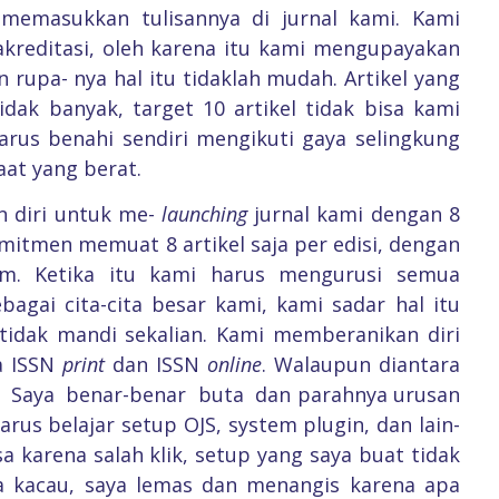
emasukkan tulisannya di jurnal kami. Kami
reditasi, oleh karena itu kami mengupayakan
 rupa- nya hal itu tidaklah mudah. Artikel yang
dak banyak, target 10 artikel tidak bisa kami
arus benahi sendiri mengikuti gaya selingkung
aat yang berat.
 diri untuk me-
launching
jurnal kami dengan 8
omitmen memuat 8 artikel saja per edisi, dengan
lam. Ketika itu kami harus mengurusi semua
bagai cita-cita besar kami, kami sadar hal itu
tidak mandi sekalian. Kami memberanikan diri
a ISSN
print
dan ISSN
online
. Walaupun diantara
T. Saya benar-benar buta dan parahnya urusan
rus belajar setup OJS, system plugin, dan lain-
a karena salah klik, setup yang saya buat tidak
 kacau, saya lemas dan menangis karena apa