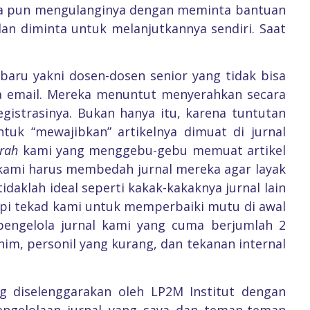
Saya pun mengulanginya dengan meminta bantuan
dan diminta untuk melanjutkannya sendiri. Saat
baru yakni dosen-dosen senior yang tidak bisa
ia email. Mereka menuntut menyerahkan secara
strasinya. Bukan hanya itu, karena tuntutan
uk “mewajibkan” artikelnya dimuat di jurnal
irah
kami yang menggebu-gebu memuat artikel
u kami harus membedah jurnal mereka agar layak
tidaklah ideal seperti kakak-kakaknya jurnal lain
tapi tekad kami untuk memperbaiki mutu di awal
pengelola jurnal kami yang cuma berjumlah 2
im, personil yang kurang, dan tekanan internal
ng diselenggarakan oleh LP2M Institut dengan
engelolaan jurnal yang saya dan teman-teman