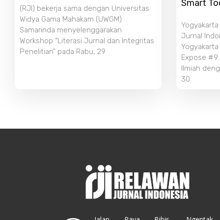
Smart To
(RJI) bekerja sama dengan Universitas
Widya Gama Mahakam (UWGM)
Yogyakarta
Samarinda menyelenggarakan
Jurnal Indo
Workshop “Literasi Jurnal dan Integritas
Yogyakarta
Penelitian” pada Rabu, 29
Expose #9 b
Ilmiah deng
30
Jalan Raya Bibis, Ngentak,