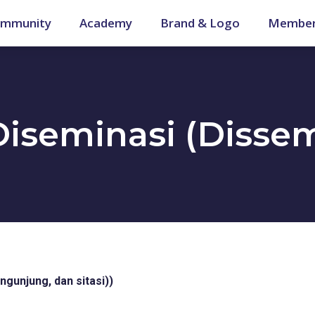
mmunity
Academy
Brand & Logo
Member
iseminasi (Dissem
engunjung, dan sitasi))