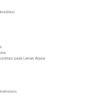
kreditasi
nal
juna
kreditasi pada Laman Arjuna
Dimensions