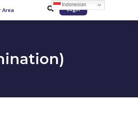
Indonesian
Login
 Area
ination)