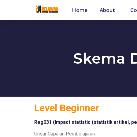
Home
About
Co
Skema D
Level
Beginner
Reg031 (
Impact statistic (statistik artikel, p
Unsur Capaian Pembelajaran: