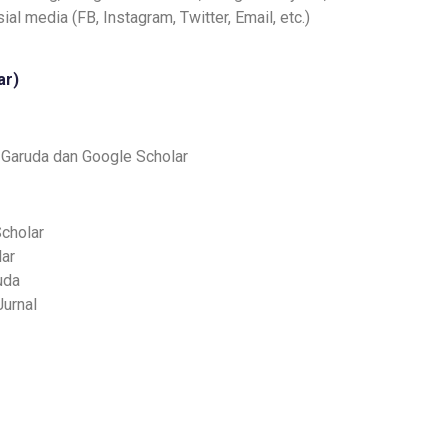
ial media (FB, Instagram, Twitter, Email, etc.)
ar
)
 Garuda dan Google Scholar
cholar
lar
uda
urnal