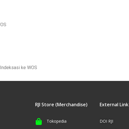
WOS
s Indeksasi ke WOS
RJI Store (Merchandise)
External Link
Tokopedia
DOI RJI