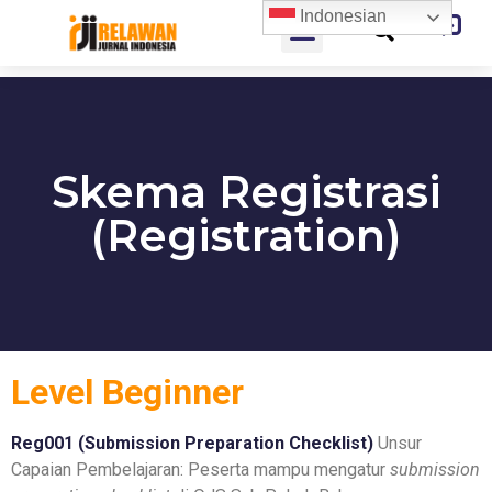
Indonesian
Skema Registrasi
(Registration)
Level Beginner
Reg001 (Submission Preparation Checklist)
Unsur
Capaian Pembelajaran:
Peserta mampu mengatur
submission