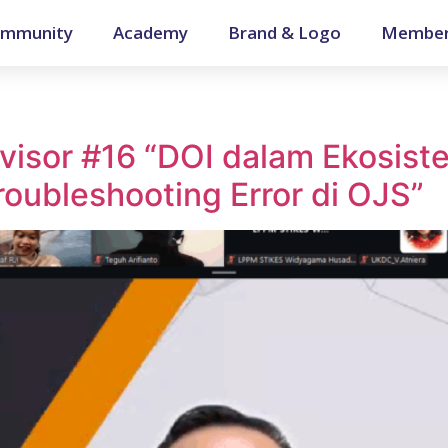
mmunity
Academy
Brand & Logo
Member
isor #16 “DOI dalam Ekosiste
Troubleshooting Error di OJS”