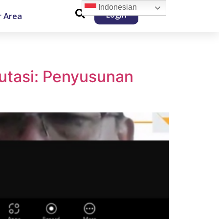
Indonesian
Login
 Area
putasi: Penyusunan