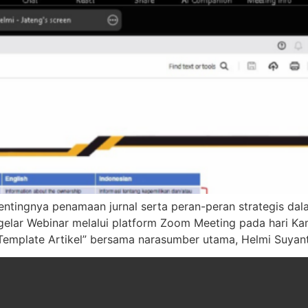
tingnya penamaan jurnal serta peran-peran strategis dalam
gelar Webinar melalui platform Zoom Meeting pada hari Ka
Template Artikel” bersama narasumber utama, Helmi Suyant