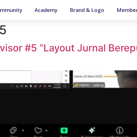
mmunity
Academy
Brand & Logo
Member
25
visor #5 “Layout Jurnal Bere