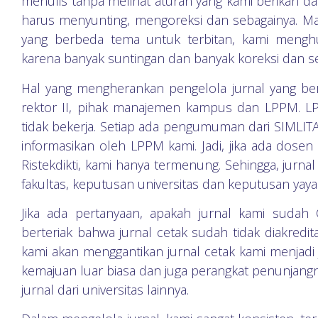
menulis tanpa melihat aturan yang kami berikan da
harus menyunting, mengoreksi dan sebagainya. Mala
yang berbeda tema untuk terbitan, kami mengh
karena banyak suntingan dan banyak koreksi dan s
Hal yang mengherankan pengelola jurnal yang b
rektor II, pihak manajemen kampus dan LPPM. LP
tidak bekerja. Setiap ada pengumuman dari SIMLIT
informasikan oleh LPPM kami. Jadi, jika ada dose
Ristekdikti, kami hanya termenung. Sehingga, jurna
fakultas, keputusan universitas dan keputusan yaya
Jika ada pertanyaan, apakah jurnal kami suda
berteriak bahwa jurnal cetak sudah tidak diakredit
kami akan menggantikan jurnal cetak kami menjadi 
kemajuan luar biasa dan juga perangkat penunjang
jurnal dari universitas lainnya.