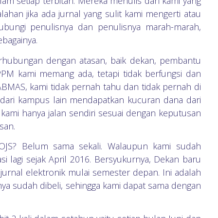
lam setiap terbitan. Mereka menulis dan kami yang
han jika ada jurnal yang sulit kami mengerti atau
ubungi penulisnya dan penulisnya marah-marah,
ebagainya.
erhubungan dengan atasan, baik dekan, pembantu
PM kami memang ada, tetapi tidak berfungsi dan
ABMAS, kami tidak pernah tahu dan tidak pernah di
n dari kampus lain mendapatkan kucuran dana dari
l kami hanya jalan sendiri sesuai dengan keputusan
san.
h OJS? Belum sama sekali. Walaupun kami sudah
asi lagi sejak April 2016. Bersyukurnya, Dekan baru
jurnal elektronik mulai semester depan. Ini adalah
nya sudah dibeli, sehingga kami dapat sama dengan