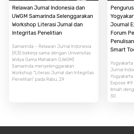
Relawan Jurnal Indonesia dan
Pengurus 
UWGM Samarinda Selenggarakan
Yogyakar
Workshop Literasi Jurnal dan
Journal 
Integritas Penelitian
Forum Pe
Penulisan
Samarinda – Relawan Jurnal Indonesia
Smart To
(RJI) bekerja sama dengan Universitas
Widya Gama Mahakam (UWGM)
Yogyakarta
Samarinda menyelenggarakan
Jurnal Indo
Workshop “Literasi Jurnal dan Integritas
Yogyakarta
Penelitian” pada Rabu, 29
Expose #9 b
Ilmiah deng
30