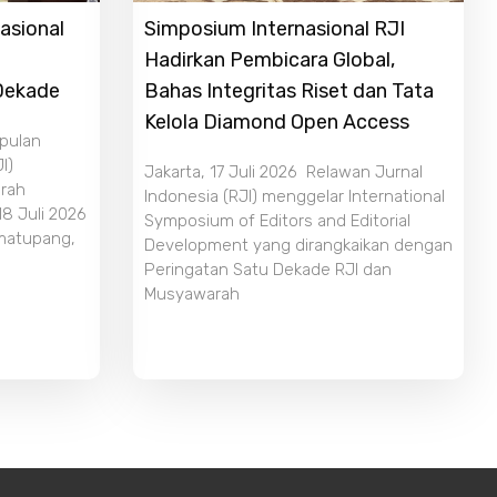
asional
Simposium Internasional RJI
Hadirkan Pembicara Global,
 Dekade
Bahas Integritas Riset dan Tata
Kelola Diamond Open Access
mpulan
I)
Jakarta, 17 Juli 2026 Relawan Jurnal
rah
Indonesia (RJI) menggelar International
18 Juli 2026
Symposium of Editors and Editorial
imatupang,
Development yang dirangkaikan dengan
Peringatan Satu Dekade RJI dan
Musyawarah