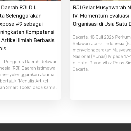
Daerah RJI D.I.
RJI Gelar Musyawarah N
ta Selenggarakan
IV, Momentum Evaluasi
Expose #9 sebagai
Organisasi di Usia Satu
ningkatan Kompetensi
Jakarta, 18 Juli 2026 Perku
 Artikel Ilmiah Berbasis
Relawan Jurnal Indonesia (RJ
ols
menyelenggarakan Musyawa
Nasional (Munas) IV pada 17–
 – Pengurus Daerah Relawan
di Hotel Grand Whiz Poins S
nesia (RJI) Daerah Istimewa
Jakarta,
 menyelenggarakan Journal
ertajuk “Menulis Artikel
an Smart Tools” pada Kamis,