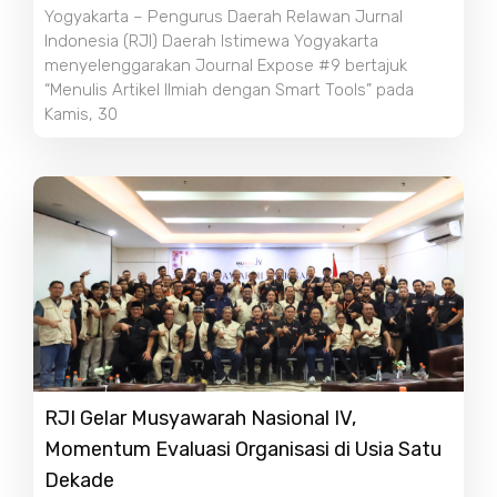
Yogyakarta – Pengurus Daerah Relawan Jurnal
Indonesia (RJI) Daerah Istimewa Yogyakarta
menyelenggarakan Journal Expose #9 bertajuk
“Menulis Artikel Ilmiah dengan Smart Tools” pada
Kamis, 30
RJI Gelar Musyawarah Nasional IV,
Momentum Evaluasi Organisasi di Usia Satu
Dekade