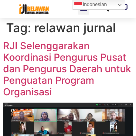
Indonesian
Tag:
relawan jurnal
RJI Selenggarakan
Koordinasi Pengurus Pusat
dan Pengurus Daerah untuk
Penguatan Program
Organisasi