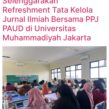
Selenggarakan
Refreshment Tata Kelola
Jurnal Ilmiah Bersama PPJ
PAUD di Universitas
Muhammadiyah Jakarta